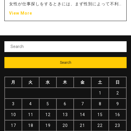
女性が仕事探しをするときには、まず性別によって不利…
View More
月
火
水
木
金
土
日
1
2
3
4
5
6
7
8
9
10
11
12
13
14
15
16
17
18
19
20
21
22
23